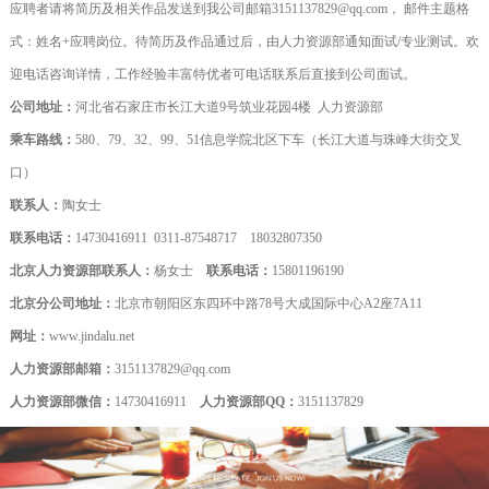
应聘者请将简历及相关作品发送到我公司邮箱3151137829@qq.com， 邮件主题格
式：姓名+应聘岗位。待简历及作品通过后，由人力资源部通知面试/专业测试。欢
迎电话咨询详情，工作经验丰富特优者可电话联系后直接到公司面试。
公司地址：
河北省石家庄市长江大道9号筑业花园4楼 人力资源部
乘车路线：
580、79、32、99、51信息学院北区下车（长江大道与珠峰大街交叉
口）
联系人：
陶女士
联系电话：
14730416911 0311-87548717 18032807350
北京人力资源部联系人：
杨女士
联系电话：
15801196190
北京分公司地址：
北京市朝阳区东四环中路78号大成国际中心A2座7A11
网址：
www.jindalu.net
人力资源部邮箱：
3151137829@qq.com
人力资源部微信：
14730416911
人力资源部QQ：
3151137829