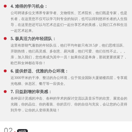
4. 难得的学习机会：
公司聘请多位文博界专家学者、文物馆长、艺术院长，他们既是专家，也是
长者，在这里您不仅可以学习到专业的知识，也可以得到慈祥长者的人生指
导，在这里您还可以与艺术总监们一起分享艺术的美感，让我们工作和生活
一起艺术起来。
5. 极具活力的年轻团队：
这里有群朝气蓬勃的年轻队伍，他们平均年龄只有28.5岁，他们思维活跃、
开朗热情，他们高灵感、多创意、易沟通，他们可爱、他们任性不止。。。
亲，加入我们，您也将成为其中一员！如果你还是单身，那就更要抓紧了，
欧巴和女神都在等你！
6. 提供舒适、优雅的办公环境：
近3000平米的干净、整洁的办公环境，位于筑业国际大厦裙楼四层，专享观
光电梯、休息区、餐厅等一应俱全。
7. 日益剧增的审美感：
各种设计灵感的冲击、各种的学术的探讨交流以及音乐节的欣赏、展览会的
光顾，你的品位、你的着装、你的言行、你的自信与充实，会让您的心灵得
到升华，让你的人变得美美哒！