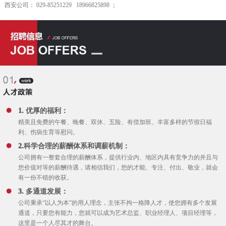
西安公司： 029-85251229 18966825898 ；
1. 优厚的福利：
精美且免费的午餐、晚餐、双休、五险、有偿加班、丰富多样的节假日福
利、伤病生育等慰问。
2.科学合理的薪酬体系和调薪机制：
公司拥有一整套合理的薪酬体系，提供行业内、地区内具有竞争力的并且与
您价值对等的薪酬待遇，请相信我们，您的才能、专注、付出、敬业，就会
有一份不错的收获。
3. 多通道发展：
公司秉承“以人为本”的用人理念，主张不拘一格降人才，使您拥有多个发展
通道，只要您有能力，您就可以成为艺术总监、职业经理人、项目经理等，
这里是一个人尽其才的舞台。