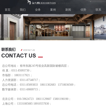
首页
我们
业务
案例
新闻
优势
联系
总公司地址： 裕华东路245号筑业高新国际裙楼四层；
传 真：0311-85093730；
市场部： 18831117921；
人力资源部： 0311-87548717；
总公司电话： 0311-85093833 18611302683 13718036569；
数字媒体部： 0311-69009715；
北京公司： 010-59624723 18611129607 15801196190；
上海公司： 13331085085 18910557830；